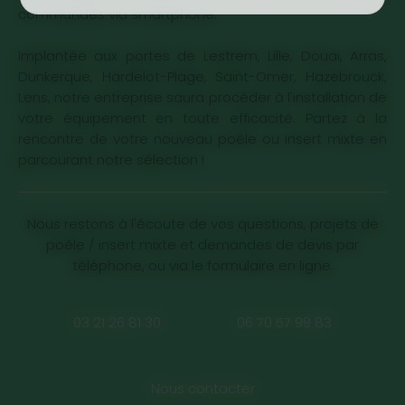
commandés via smartphone.
Implantée aux portes de Lestrem, Lille, Douai, Arras,
Dunkerque, Hardelot-Plage, Saint-Omer, Hazebrouck,
Lens, notre entreprise saura procéder à l'installation de
votre équipement en toute efficacité. Partez à la
rencontre de votre nouveau poêle ou insert mixte en
parcourant notre sélection !
Nous restons à l'écoute de vos questions, projets de
poêle / insert mixte et demandes de devis par
téléphone, ou via le formulaire en ligne.
03 21 26 81 30
06 70 57 99 83
Nous contacter