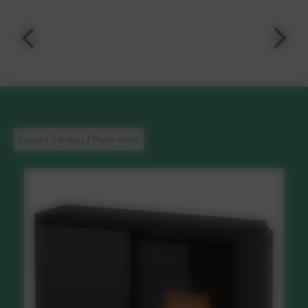
/
/
Accueil
Poêles
Poêle mixte