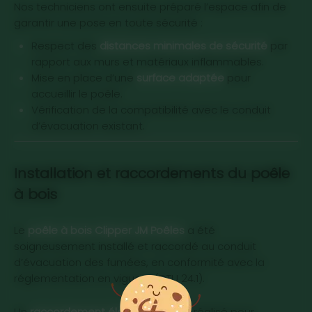
Nos techniciens ont ensuite préparé l’espace afin de
garantir une pose en toute sécurité :
Respect des
distances minimales de sécurité
par
rapport aux murs et matériaux inflammables.
Mise en place d’une
surface adaptée
pour
accueillir le poêle.
Vérification de la compatibilité avec le conduit
d’évacuation existant.
Installation et raccordements du poêle
à bois
Pose du poêle et raccordement au conduit
Le
poêle à bois Clipper JM Poêles
a été
soigneusement installé et raccordé au conduit
d’évacuation des fumées, en conformité avec la
réglementation en vigueur (DTU 24.1).
Raccordement électrique et paramétrage
Un
raccordement électrique
a été réalisé pour