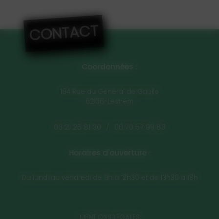
CONTACT
Coordonnées :
194 Rue du Général de Gaulle
62136-Lestrem
03 21 26 81 30
/
06 70 57 99 83
Horaires d'ouverture :
Du lundi au vendredi de 9h à 12h30 et de 13h30 à 18h
MENTIONS LÉGALES