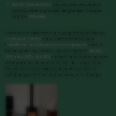
Savoir-faire reconnu
dans la pose de poêles à
bois et poêles à granulés de grandes marques
comme
JM Poêles
.
Grâce à son expérience et à son professionnalisme,
Chaleur et Confort
est le partenaire idéal pour
l’
installation de poêles à bois et à granulés
dans la
région Hauts-de-France. Que vous habitiez
Merville
(59)
,
Lens (62)
,
Lille (59)
ou toute autre commune des
départements du Nord et du Pas-de-Calais, notre
équipe est à votre disposition pour vous offrir un
chauffage performant, économique et esthétique.