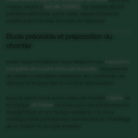
maison située à
Merville (59660)
. Ce chantier illustre
parfaitement notre savoir-faire, depuis l’étude du
projet jusqu’à la mise en route de l’appareil.
Étude préalable et préparation du
chantier
Inspection des lieux
Avant toute installation, nous réalisons une
inspection
complète de la zone d’accueil du poêle
. Cela permet
de vérifier la faisabilité technique, les contraintes de
sécurité et le passage du conduit d’évacuation.
Choix du modèle Clipper JM Poêles
Avec le client, nous avons retenu le modèle
Clipper
de
la marque
JM Poêles
, reconnu pour ses performances
énergétiques et son design moderne. Ce choix
correspondait parfaitement aux besoins en chauffage
de la maison et au style intérieur.
Préparation de la zone d’installation