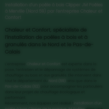
Installation d’un poêle à bois Clipper JM Poêles
à Merville (Nord 59) par l’entreprise
Chaleur et
Confort
Chauffe-eau thermodynamique sur
Spa A700-2 5 places
MATISSE ADVANCED
Multi TZ
Chaleur et Confort, spécialiste de
air ambiant / air gainé AÉROMAX 5
l’installation de poêles à bois et à
Informations du produit
Informations du produit
Informations du produit
granulés dans le Nord et le Pas-de-
Informations du produit
Calais
L’entreprise
Chaleur et Confort
est experte dans la
pose, l’entretien et le dépannage de systèmes de
chauffage au bois et aux granulés. Elle intervient dans
tout le département du
Nord (59)
ainsi que dans le
Pas-de-Calais (62)
pour accompagner les particuliers
dans leur projet de chauffage écologique et
performant.
Récemment, nos équipes ont réalisé l’
installation d’un
poêle à bois Clipper de la marque JM Poêles
dans une