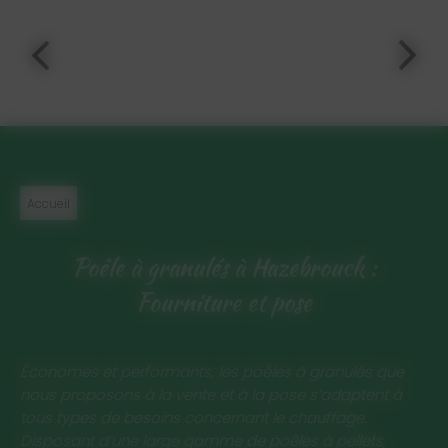
Accueil
Poêle à granulés à Hazebrouck :
Fourniture et pose
Économes et performants, les poêles à granulés que
nous proposons à la vente et à la pose s’adaptent à
tous types de besoins concernant le chauffage.
Disposant d’une large gamme de poêles à pellets,