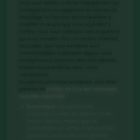
nous vous aidons à choisir l’équipement qui
correspond à vos exigences en termes de
chauffage. En fonction de la superficie à
chauffer et du prix que vous souhaitez y
mettre, nous vous orientons vers la gamme
qui vous convient. Pour un confort maximal,
les poêles que nous installons sont
commandables à distance depuis votre
smartphone et peuvent ainsi être allumés,
éteints et paramétrés selon votre
convenance.
En passant par notre entreprise, vous êtes
garantis de
profiter de tous les avantages
du poêle à granulés
:
Économique
. Les pellets sont
composés à partir de déchets et de
sciures de bois, faisant que ce
combustible est vendu à des prix très
attractifs. De plus, les sacs granulés