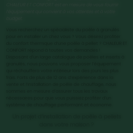
CHALEUR ET CONFORT est en mesure de vous fournir
l’équipement qui convient à vos attentes et à votre
budget.
Vous recherchez un spécialiste du poêle à granulés
Chauffe-eau thermodynamique sur
Spa A700-2 5 places
MATISSE ADVANCED
Multi TZ
pour en installer un chez vous ? Vous désirez profiter
air ambiant / air gainé AÉROMAX 5
du confort thermique d’une poêle à pellet ? CHALEUR ET
Informations du produit
Informations du produit
Informations du produit
CONFORT répond à toutes vos demandes !
Informations du produit
Disposant d’un large catalogue de poêles et inserts à
granulés, nous pouvons vous proposer l’équipement
qui réchauffera votre intérieur lors des jours les plus
frais. Forts de plus de 12 ans d’expérience dans la
vente et l’installation de poêle de chauffage, nous
sommes en mesure d’assurer tous les travaux
nécessaires pour que vous puissiez profiter d’un
système de chauffage performant et économe.
Un projet d’installation de poêle à pellets
dans votre maison ?