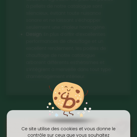
à pellets de notre catalogue sont
silencieux, évitant toute nuisance
sonore et ne laissant s’échapper
seulement une chaleur homogène.
Design
. En plus d’offrir d’excellentes
performances de chauffage et un
excellent rendement, les poêles de
chauffage de notre catalogue
arborent différents esthétismes et
s’intègrent à merveille dans tout type
d’aménagement intérieur.
Ce site utilise des cookies et vous donne le
contrôle sur ceux que vous souhaitez