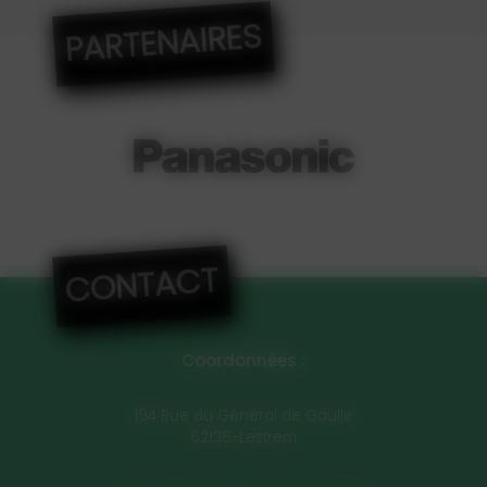
PARTENAIRES
CONTACT
Coordonnées :
194 Rue du Général de Gaulle
62136-Lestrem