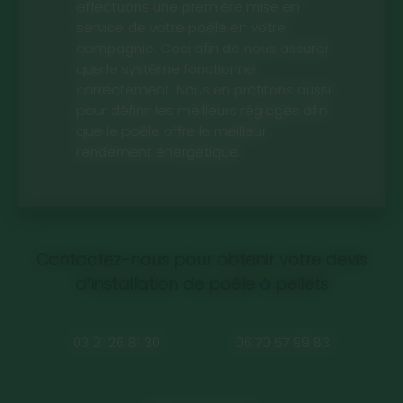
effectuons une première mise en
service de votre poêle en votre
compagnie. Ceci afin de nous assurer
que le système fonctionne
correctement. Nous en profitons aussi
pour définir les meilleurs réglages afin
que le poêle offre le meilleur
rendement énergétique.
Contactez-nous pour obtenir votre devis
d’installation de poêle à pellets
03 21 26 81 30
06 70 57 99 83