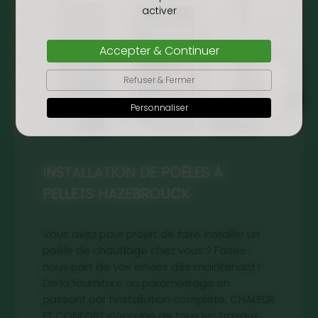
activer
Accepter & Continuer
Refuser & Fermer
Personnaliser
INSTALLATION DE POÊLES À
PELLETS HAZEBROUCK
Vous avez pour projet de faire installer un
poêle de chauffage chez vous ? Faites-
nous part de vos envies dès maintenant !
De la fourniture au paramétrage en
passant par l’installation complète, CHALEUR
ET CONFORT s’occupe de tous les travaux